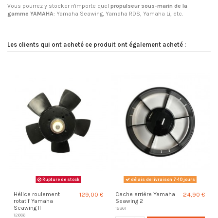
Vous pourrez y stocker n'importe quel
propulseur sous-marin de la
gamme
YAMAHA
:
Yamaha Seawing, Yamaha RDS, Yamaha Li, etc.
Les clients qui ont acheté ce produit ont également acheté :
Rupture de stock
délais de livraison 7-10 jours
Hélice roulement
129,00 €
Cache arrière Yamaha
24,90 €
rotatif Yamaha
Seawing 2
Seawing II
12861
12686