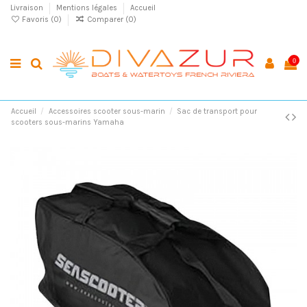
Livraison
Mentions légales
Accueil
Favoris (
0
)
Comparer (
0
)
0
Accueil
Accessoires scooter sous-marin
Sac de transport pour
scooters sous-marins Yamaha