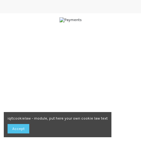
iqitcookielaw - module, put here your own cookie law text
Accept